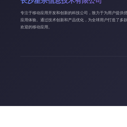
长沙星宗信息技术有限公司
专注于移动应用开发和创新的科技公司，致力于为用户提供
应用体验。通过技术创新和产品优化，为全球用户打造了多
欢迎的移动应用。